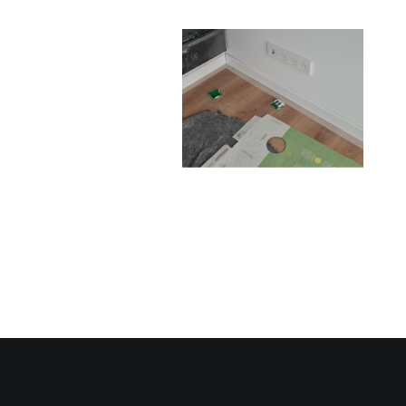
Allier design
et
performance
: Rénovation
Anticipez vos
électrique
factures
dans un
d’électricité
cabinet de
notaire à
l’Alpe d’Huez