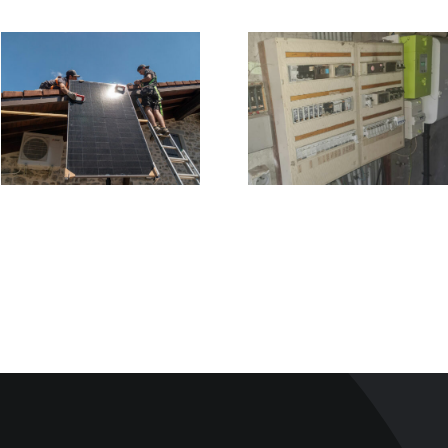
Rénovatio
Sécurité
électriqu
électrique
complèt