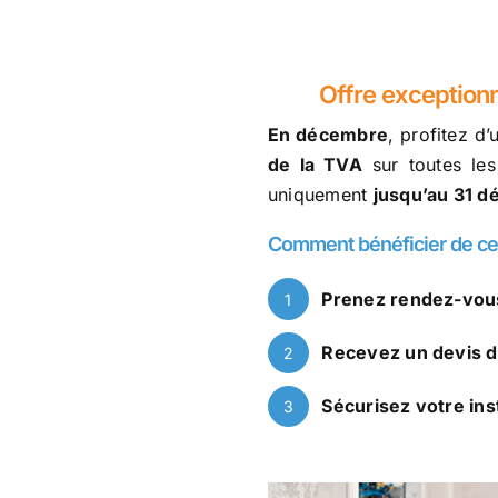
Offre exceptionn
En décembre
, profitez d
de la TVA
sur toutes les
uniquement
jusqu’au 31 
Comment bénéficier de cet
Prenez rendez-vou
1
Recevez un devis dé
2
Sécurisez votre inst
3