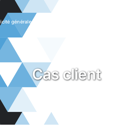
ricité générale
Solaire & photovoltaïque
Domotique
Climatisation
Actualités
Cas client