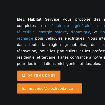
Elec Habitat Service
vous propose des so
complètes en
électricité générale
,
clim
réversible
,
énergie solaire
,
domotique
, et
bo
recharge
pour véhicules électriques. Nous int
dans toute la région grenobloise, du ne
rénovation, pour les particuliers et les profes
résidentiel et tertiaire. Faites confiance à notre 
pour des installations intelligentes et durables.
04 76 68 09 61
mathieu@elechabitat.com